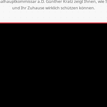
alhauptkommissar a.D. Günther Kratz zeigt Ihnen, wie S
und Ihr Zuhause wirklich schützen können.