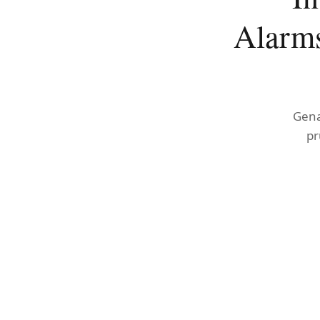
Alarms
Gena
pr