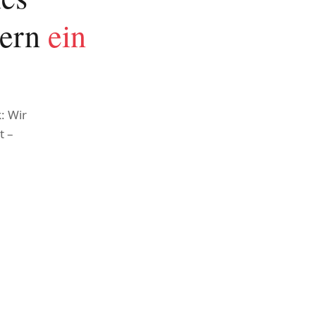
dern
ein
: Wir
t –