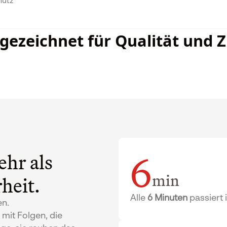
hutz
ezeichnet für Qualität und Z
6
hr als
min
heit.
Alle
6 Minuten
passiert 
en.
 mit Folgen, die