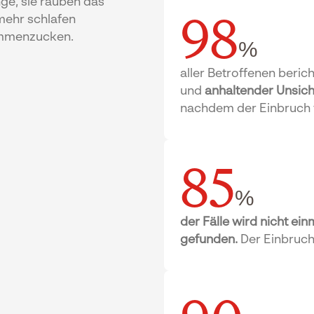
nge, sie rauben das
98
 mehr schlafen
ammenzucken.
%
aller Betroffenen beric
und
anhaltender Unsich
nachdem der Einbruch v
85
%
der Fälle wird nicht ein
gefunden.
Der Einbruch 