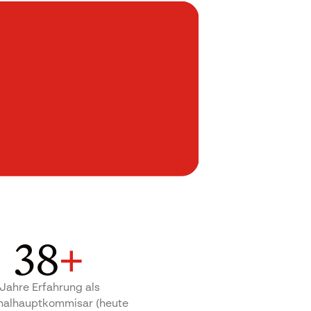
38
+
Jahre Erfahrung als
nalhauptkommisar (heute